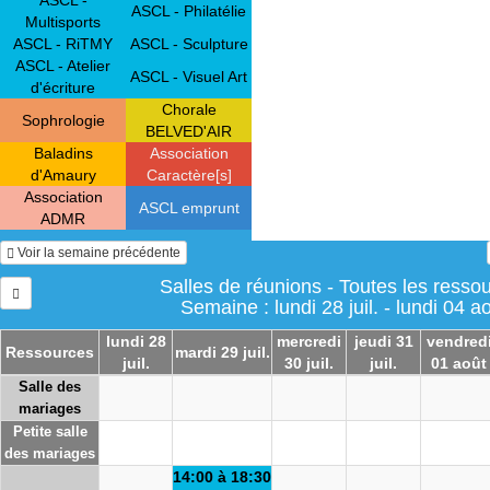
ASCL - Philatélie
Multisports
ASCL - RiTMY
ASCL - Sculpture
ASCL - Atelier
ASCL - Visuel Art
d'écriture
Chorale
Sophrologie
BELVED'AIR
Baladins
Association
d'Amaury
Caractère[s]
Association
ASCL emprunt
ADMR
Voir la semaine précédente
Salles de réunions - Toutes les resso
Semaine : lundi 28 juil. - lundi 04 a
lundi 28
mercredi
jeudi 31
vendred
Ressources
mardi 29 juil.
juil.
30 juil.
juil.
01 août
Salle des
mariages
Petite salle
des mariages
14:00 à 18:30