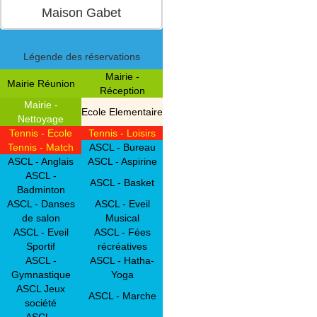
Légende des réservations
Mairie -
Mairie Réunion
Réception
Mairie -
Ecole Elementaire
Nettoyage
Tennis - Ecole
Tennis - Loisirs
Tennis - Match
ASCL - Bureau
ASCL - Anglais
ASCL - Aspirine
ASCL -
ASCL - Basket
Badminton
ASCL - Danses
ASCL - Eveil
de salon
Musical
ASCL - Eveil
ASCL - Fées
Sportif
récréatives
ASCL -
ASCL - Hatha-
Gymnastique
Yoga
ASCL Jeux
ASCL - Marche
société
ASCL -