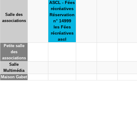
ASCL - Fées
récréatives
Salle des
Réservation
associations
n° 14999
les Fées
récréatives
ascl
Petite salle
des
associations
Salle
Multimédia
Maison Gabet