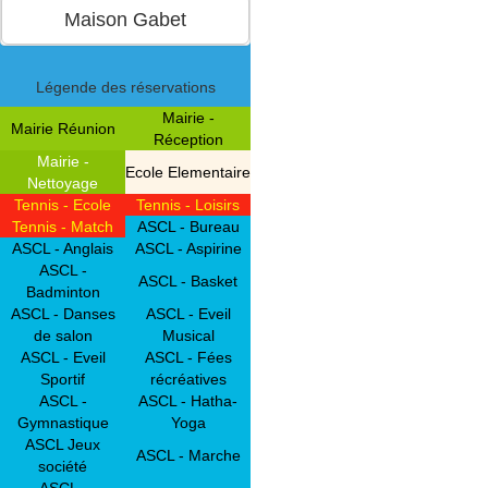
Légende des réservations
Mairie -
Mairie Réunion
Réception
Mairie -
Ecole Elementaire
Nettoyage
Tennis - Ecole
Tennis - Loisirs
Tennis - Match
ASCL - Bureau
ASCL - Anglais
ASCL - Aspirine
ASCL -
ASCL - Basket
Badminton
ASCL - Danses
ASCL - Eveil
de salon
Musical
ASCL - Eveil
ASCL - Fées
Sportif
récréatives
ASCL -
ASCL - Hatha-
Gymnastique
Yoga
ASCL Jeux
ASCL - Marche
société
ASCL -