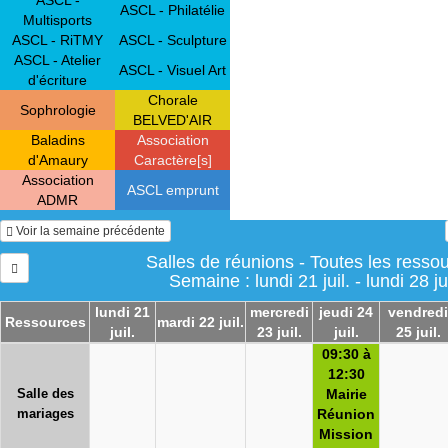
ASCL - Philatélie
Multisports
ASCL - RiTMY
ASCL - Sculpture
ASCL - Atelier
ASCL - Visuel Art
d'écriture
Chorale
Sophrologie
BELVED'AIR
Baladins
Association
d'Amaury
Caractère[s]
Association
ASCL emprunt
ADMR
Voir la semaine précédente
Salles de réunions - Toutes les resso
Semaine : lundi 21 juil. - lundi 28 jui
lundi 21
mercredi
jeudi 24
vendredi
Ressources
mardi 22 juil.
juil.
23 juil.
juil.
25 juil.
09:30 à
12:30
Salle des
Mairie
mariages
Réunion
Mission