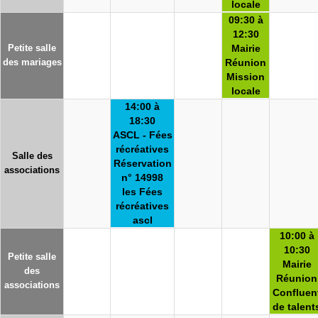
locale
09:30 à
12:30
Petite salle
Mairie
des mariages
Réunion
Mission
locale
14:00 à
18:30
ASCL - Fées
récréatives
Salle des
Réservation
associations
n° 14998
les Fées
récréatives
ascl
10:00 à
10:30
Petite salle
Mairie
des
Réunion
associations
Confluen
de talent