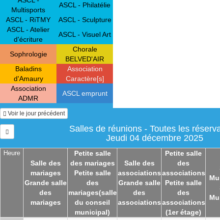
ASCL - Philatélie
Multisports
ASCL - RiTMY
ASCL - Sculpture
ASCL - Atelier
ASCL - Visuel Art
d'écriture
Chorale
Sophrologie
BELVED'AIR
Baladins
Association
d'Amaury
Caractère[s]
Association
ASCL emprunt
ADMR
Voir le jour précédent
Salles de réunions - Toutes les réserv
Jeudi 04 décembre 2025
Heure
Petite salle
Petite salle
Salle des
des mariages
Salle des
des
mariages
Petite salle
associations
associations
Mu
Grande salle
des
Grande salle
Petite salle
des
mariages(salle
des
des
Mu
mariages
du conseil
associations
associations
municipal)
(1er étage)