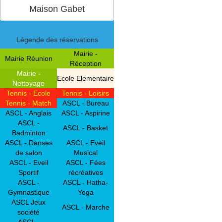
Légende des réservations
Mairie -
Mairie Réunion
Réception
Mairie -
Ecole Elementaire
Nettoyage
Tennis - Ecole
Tennis - Loisirs
Tennis - Match
ASCL - Bureau
ASCL - Anglais
ASCL - Aspirine
ASCL -
ASCL - Basket
Badminton
ASCL - Danses
ASCL - Eveil
de salon
Musical
ASCL - Eveil
ASCL - Fées
Sportif
récréatives
ASCL -
ASCL - Hatha-
Gymnastique
Yoga
ASCL Jeux
ASCL - Marche
société
ASCL -