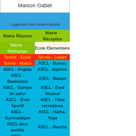
Légende des réservations
Mairie -
Mairie Réunion
Réception
Mairie -
Ecole Elementaire
Nettoyage
Tennis - Ecole
Tennis - Loisirs
Tennis - Match
ASCL - Bureau
ASCL - Anglais
ASCL - Aspirine
ASCL -
ASCL - Basket
Badminton
ASCL - Danses
ASCL - Eveil
de salon
Musical
ASCL - Eveil
ASCL - Fées
Sportif
récréatives
ASCL -
ASCL - Hatha-
Gymnastique
Yoga
ASCL Jeux
ASCL - Marche
société
ASCL -