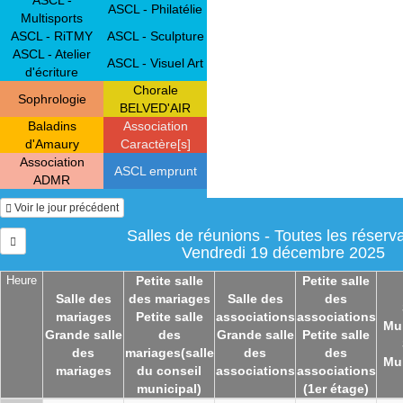
ASCL - Philatélie
Multisports
ASCL - RiTMY
ASCL - Sculpture
ASCL - Atelier
ASCL - Visuel Art
d'écriture
Chorale
Sophrologie
BELVED'AIR
Baladins
Association
d'Amaury
Caractère[s]
Association
ASCL emprunt
ADMR
Voir le jour précédent
Salles de réunions - Toutes les réserv
Vendredi 19 décembre 2025
Heure
Petite salle
Petite salle
Salle des
des mariages
Salle des
des
mariages
Petite salle
associations
associations
Mu
Grande salle
des
Grande salle
Petite salle
des
mariages(salle
des
des
Mu
mariages
du conseil
associations
associations
municipal)
(1er étage)