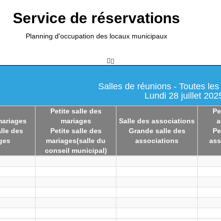
Service de réservations
Planning d'occupation des locaux municipaux
Salles de réunions - Toutes les
Lundi 28 juillet 202
Petite salle des
Pe
mariages
mariages
Salle des associations
a
lle des
Petite salle des
Grande salle des
Pe
ges
mariages(salle du
associations
ass
conseil municipal)