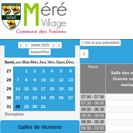
Voir le jour précédent
Juillet 2025
Aujourd'hui
Sem
Lun.
Mar.
Mer.
Jeu.
Ven.
Sam.
Dim.
Heure
27
1
2
3
4
5
6
Salle des 
Grande sa
28
7
8
9
10
11
12
13
maria
29
14
15
16
17
18
19
20
07:00 - 07:30
30
21
22
23
24
25
26
27
07:30 - 08:00
31
28
29
30
31
08:00 - 08:30
Domaines :
08:30 - 09:00
09:00 - 09:30
09:30 - 10:00