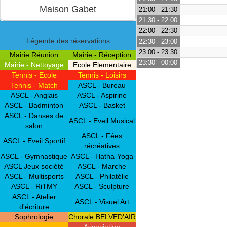
21:00 - 21:30
21:30 - 22:00
22:00 - 22:30
Légende des réservations
22:30 - 23:00
23:00 - 23:30
Mairie Réunion
Mairie - Réception
23:30 - 00:00
Mairie - Nettoyage
Ecole Elementaire
Tennis - Ecole
Tennis - Loisirs
Tennis - Match
ASCL - Bureau
ASCL - Anglais
ASCL - Aspirine
ASCL - Badminton
ASCL - Basket
ASCL - Danses de
ASCL - Eveil Musical
salon
ASCL - Fées
ASCL - Eveil Sportif
récréatives
ASCL - Gymnastique
ASCL - Hatha-Yoga
ASCL Jeux société
ASCL - Marche
ASCL - Multisports
ASCL - Philatélie
ASCL - RiTMY
ASCL - Sculpture
ASCL - Atelier
ASCL - Visuel Art
d'écriture
Sophrologie
Chorale BELVED'AIR
Association