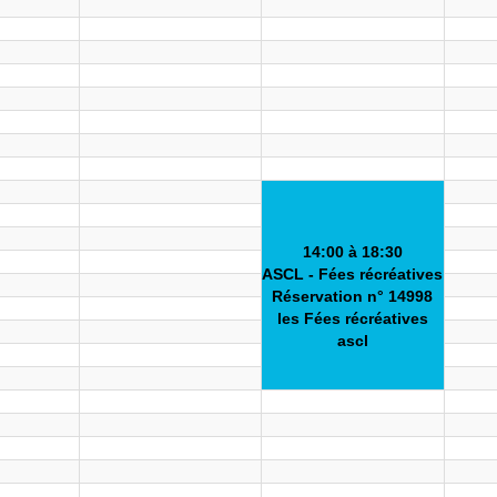
14:00 à 18:30
ASCL - Fées récréatives
Réservation n° 14998
les Fées récréatives
ascl