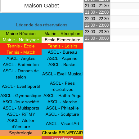
21:00 - 21:30
21:30 - 22:00
22:00 - 22:30
Légende des réservations
22:30 - 23:00
23:00 - 23:30
Mairie Réunion
Mairie - Réception
23:30 - 00:00
Mairie - Nettoyage
Ecole Elementaire
Tennis - Ecole
Tennis - Loisirs
Tennis - Match
ASCL - Bureau
ASCL - Anglais
ASCL - Aspirine
ASCL - Badminton
ASCL - Basket
ASCL - Danses de
ASCL - Eveil Musical
salon
ASCL - Fées
ASCL - Eveil Sportif
récréatives
ASCL - Gymnastique
ASCL - Hatha-Yoga
ASCL Jeux société
ASCL - Marche
ASCL - Multisports
ASCL - Philatélie
ASCL - RiTMY
ASCL - Sculpture
ASCL - Atelier
ASCL - Visuel Art
d'écriture
Sophrologie
Chorale BELVED'AIR
Association