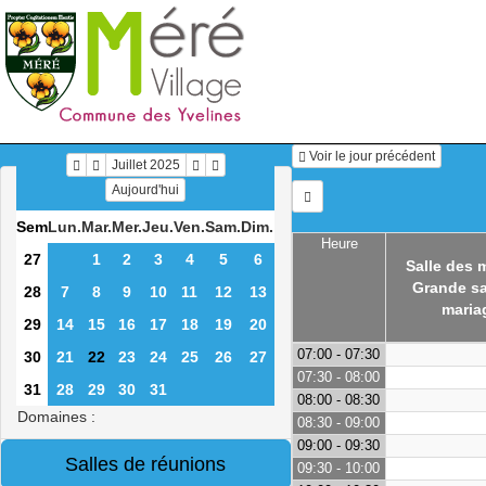
Voir le jour précédent
Juillet 2025
Aujourd'hui
Sem
Lun.
Mar.
Mer.
Jeu.
Ven.
Sam.
Dim.
Heure
27
1
2
3
4
5
6
Salle des 
Grande sa
28
7
8
9
10
11
12
13
maria
29
14
15
16
17
18
19
20
07:00 - 07:30
30
21
22
23
24
25
26
27
07:30 - 08:00
31
28
29
30
31
08:00 - 08:30
Domaines :
08:30 - 09:00
09:00 - 09:30
09:30 - 10:00