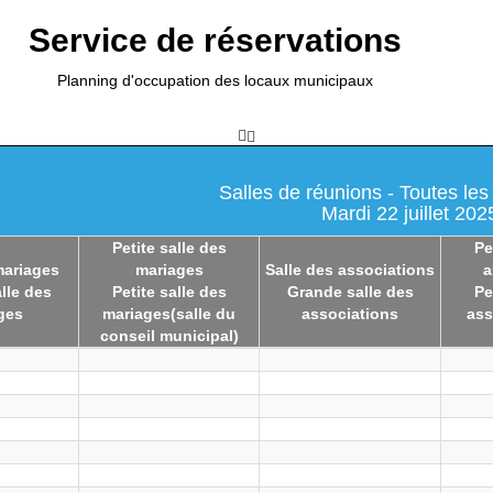
Service de réservations
Planning d'occupation des locaux municipaux
Salles de réunions - Toutes les
Mardi 22 juillet 202
Petite salle des
Pe
mariages
mariages
Salle des associations
a
lle des
Petite salle des
Grande salle des
Pe
ges
mariages(salle du
associations
ass
conseil municipal)