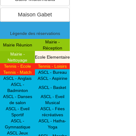
Légende des réservations
Mairie -
Mairie Réunion
Réception
Mairie -
Ecole Elementaire
Nettoyage
Tennis - Ecole
Tennis - Loisirs
Tennis - Match
ASCL - Bureau
ASCL - Anglais
ASCL - Aspirine
ASCL -
ASCL - Basket
Badminton
ASCL - Danses
ASCL - Eveil
de salon
Musical
ASCL - Eveil
ASCL - Fées
Sportif
récréatives
ASCL -
ASCL - Hatha-
Gymnastique
Yoga
ASCL Jeux
ASCL - Marche