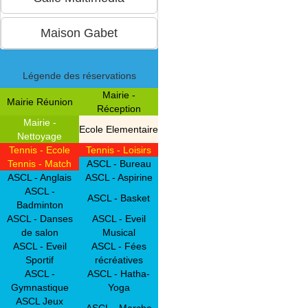
Légende des réservations
Mairie -
Mairie Réunion
Réception
Mairie -
Ecole Elementaire
Nettoyage
Tennis - Ecole
Tennis - Loisirs
Tennis - Match
ASCL - Bureau
ASCL - Anglais
ASCL - Aspirine
ASCL -
ASCL - Basket
Badminton
ASCL - Danses
ASCL - Eveil
de salon
Musical
ASCL - Eveil
ASCL - Fées
Sportif
récréatives
ASCL -
ASCL - Hatha-
Gymnastique
Yoga
ASCL Jeux
ASCL - Marche